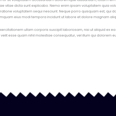
tae vitae dicta sunt explicabo. Nemo enim ipsam voluptatem quia volup
ratione voluptatem sequi nesciunt. Neque porro quisquam est, qui do
n numquam eius modi tempora incidunt ut labore et dolore magnam al
ercitationem ullam corporis suscipit laboriosam, nisi ut aliquid ex
 velit esse quam nihil molestiae consequatur, vel illum qui dolorem eu