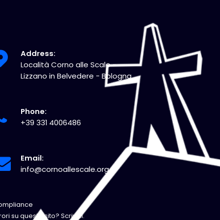
Address:
Località Corno alle Scale -
Lizzano in Belvedere - Bologna
Phone:
+39 331 4006486
Email:
info@cornoallescale.org
ompliance
rori su questo sito?
Scrivici.