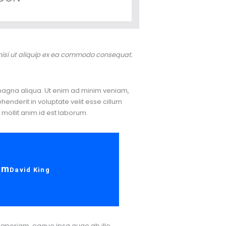
 nisi ut aliquip ex ea commodo consequat.
 magna aliqua. Ut enim ad minim veniam,
henderit in voluptate velit esse cillum
 mollit anim id est laborum.
am
David King
 aperiam, eaque ipsa quae ab illo