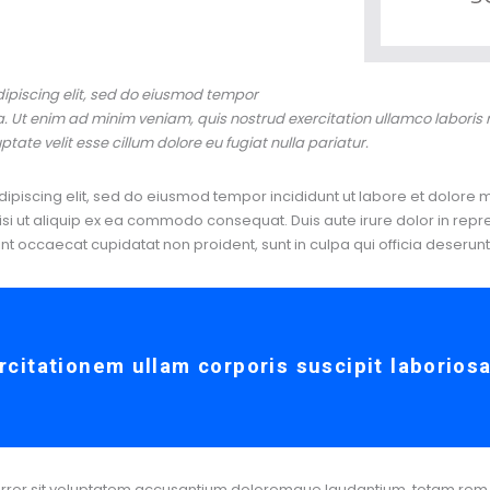
ipiscing elit, sed do eiusmod tempor
a. Ut enim ad minim veniam, quis nostrud exercitation ullamco laboris
uptate velit esse cillum dolore eu fugiat nulla pariatur.
dipiscing elit, sed do eiusmod tempor incididunt ut labore et dolore
isi ut aliquip ex ea commodo consequat. Duis aute irure dolor in repre
sint occaecat cupidatat non proident, sunt in culpa qui officia deserunt
citationem ullam corporis suscipit laborios
s error sit voluptatem accusantium doloremque laudantium, totam rem