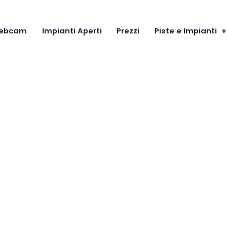
Homepage
ebcam
Impianti Aperti
Prezzi
Piste e Impianti
Webcam
Impianti
Aperti
Prezzi
Piste e
Impianti
Servizi
Comprensor
io